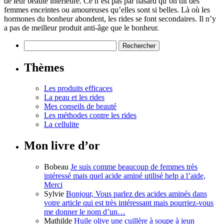
de leur beauté intérieure. Ce n’est pas par hasard qu’on dit des
femmes enceintes ou amoureuses qu’elles sont si belles. Là où les
hormones du bonheur abondent, les rides se font secondaires. Il n’y
a pas de meilleur produit anti-âge que le bonheur.
Rechercher :
Thèmes
Les produits efficaces
La peau et les rides
Mes conseils de beauté
Les méthodes contre les rides
La cellulite
Mon livre d’or
Bobeau
Je suis comme beaucoup de femmes très
intéressé mais quel acide aminé utilisé help a l’aide,
Merci
Sylvie
Bonjour, Vous parlez des acides aminés dans
votre article qui est très intéressant mais pourriez-vous
me donner le nom d’un…
Mathilde
Huile olive une cuillère à soupe à jeun