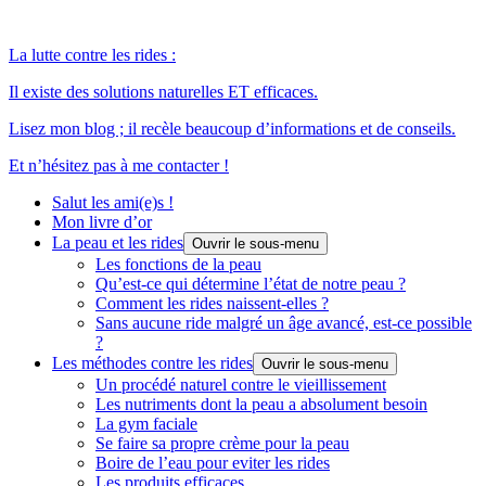
La lutte contre les rides :
Il existe des solutions naturelles ET efficaces.
Lisez mon blog ; il recèle beaucoup d’informations et de conseils.
Et n’hésitez pas à me contacter !
Salut les ami(e)s !
Mon livre d’or
La peau et les rides
Ouvrir le sous-menu
Les fonctions de la peau
Qu’est-ce qui détermine l’état de notre peau ?
Comment les rides naissent-elles ?
Sans aucune ride malgré un âge avancé, est-ce possible
?
Les méthodes contre les rides
Ouvrir le sous-menu
Un procédé naturel contre le vieillissement
Les nutriments dont la peau a absolument besoin
La gym faciale
Se faire sa propre crème pour la peau
Boire de l’eau pour eviter les rides
Les produits efficaces