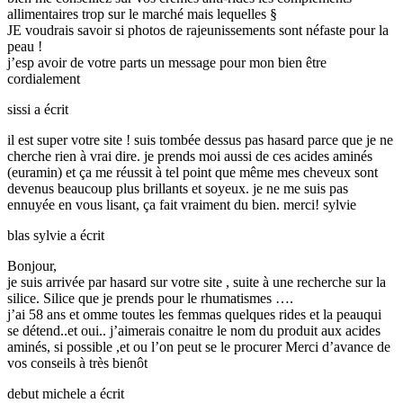
allimentaires trop sur le marché mais lequelles §
JE voudrais savoir si photos de rajeunissements sont néfaste pour la
peau !
j’esp avoir de votre parts un message pour mon bien être
cordialement
sissi
a écrit
il est super votre site ! suis tombée dessus pas hasard parce que je ne
cherche rien à vrai dire. je prends moi aussi de ces acides aminés
(euramin) et ça me réussit à tel point que même mes cheveux sont
devenus beaucoup plus brillants et soyeux. je ne me suis pas
ennuyée en vous lisant, ça fait vraiment du bien. merci! sylvie
blas sylvie
a écrit
Bonjour,
je suis arrivée par hasard sur votre site , suite à une recherche sur la
silice. Silice que je prends pour le rhumatismes ….
j’ai 58 ans et omme toutes les femmas quelques rides et la peauqui
se détend..et oui.. j’aimerais conaitre le nom du produit aux acides
aminés, si possible ,et ou l’on peut se le procurer Merci d’avance de
vos conseils à très bienôt
debut michele
a écrit