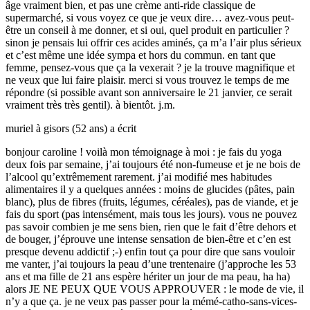
âge vraiment bien, et pas une crème anti-ride classique de
supermarché, si vous voyez ce que je veux dire… avez-vous peut-
être un conseil à me donner, et si oui, quel produit en particulier ?
sinon je pensais lui offrir ces acides aminés, ça m’a l’air plus sérieux
et c’est même une idée sympa et hors du commun. en tant que
femme, pensez-vous que ça la vexerait ? je la trouve magnifique et
ne veux que lui faire plaisir. merci si vous trouvez le temps de me
répondre (si possible avant son anniversaire le 21 janvier, ce serait
vraiment très très gentil). à bientôt. j.m.
muriel à gisors (52 ans)
a écrit
bonjour caroline ! voilà mon témoignage à moi : je fais du yoga
deux fois par semaine, j’ai toujours été non-fumeuse et je ne bois de
l’alcool qu’extrêmement rarement. j’ai modifié mes habitudes
alimentaires il y a quelques années : moins de glucides (pâtes, pain
blanc), plus de fibres (fruits, légumes, céréales), pas de viande, et je
fais du sport (pas intensément, mais tous les jours). vous ne pouvez
pas savoir combien je me sens bien, rien que le fait d’être dehors et
de bouger, j’éprouve une intense sensation de bien-être et c’en est
presque devenu addictif ;-) enfin tout ça pour dire que sans vouloir
me vanter, j’ai toujours la peau d’une trentenaire (j’approche les 53
ans et ma fille de 21 ans espère hériter un jour de ma peau, ha ha)
alors JE NE PEUX QUE VOUS APPROUVER : le mode de vie, il
n’y a que ça. je ne veux pas passer pour la mémé-catho-sans-vices-