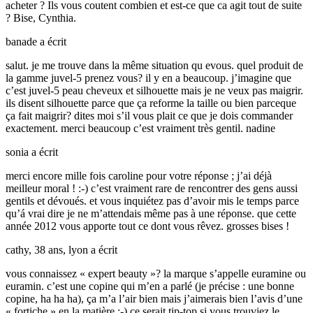
acheter ? Ils vous coutent combien et est-ce que ca agit tout de suite
? Bise, Cynthia.
banade
a écrit
salut. je me trouve dans la même situation qu evous. quel produit de
la gamme juvel-5 prenez vous? il y en a beaucoup. j’imagine que
c’est juvel-5 peau cheveux et silhouette mais je ne veux pas maigrir.
ils disent silhouette parce que ça reforme la taille ou bien parceque
ça fait maigrir? dites moi s’il vous plait ce que je dois commander
exactement. merci beaucoup c’est vraiment très gentil. nadine
sonia
a écrit
merci encore mille fois caroline pour votre réponse ; j’ai déjà
meilleur moral ! :-) c’est vraiment rare de rencontrer des gens aussi
gentils et dévoués. et vous inquiétez pas d’avoir mis le temps parce
qu’á vrai dire je ne m’attendais même pas à une réponse. que cette
année 2012 vous apporte tout ce dont vous rêvez. grosses bises !
cathy, 38 ans, lyon
a écrit
vous connaissez « expert beauty »? la marque s’appelle euramine ou
euramin. c’est une copine qui m’en a parlé (je précise : une bonne
copine, ha ha ha), ça m’a l’air bien mais j’aimerais bien l’avis d’une
« fortiche » en la matière ;-) ce serait tip-top si vous trouviez le