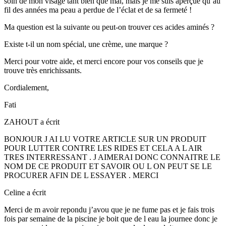
soin de mon visage tant bien que mal, mais je me suis aperçue qu’au
fil des années ma peau a perdue de l’éclat et de sa fermeté !
Ma question est la suivante ou peut-on trouver ces acides aminés ?
Existe t-il un nom spécial, une crème, une marque ?
Merci pour votre aide, et merci encore pour vos conseils que je
trouve très enrichissants.
Cordialement,
Fati
ZAHOUT
a écrit
BONJOUR J AI LU VOTRE ARTICLE SUR UN PRODUIT
POUR LUTTER CONTRE LES RIDES ET CELA A L AIR
TRES INTERRESSANT . J AIMERAI DONC CONNAITRE LE
NOM DE CE PRODUIT ET SAVOIR OU L ON PEUT SE LE
PROCURER AFIN DE L ESSAYER . MERCI
Celine
a écrit
Merci de m avoir repondu j’avou que je ne fume pas et je fais trois
fois par semaine de la piscine je boit que de l eau la journee donc je