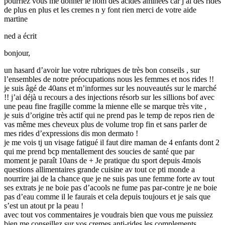
pourriez vous me donner le nom des acides aminees car j ai des rides
de plus en plus et les cremes n y font rien merci de votre aide
martine
ned
a écrit
bonjour,
un hasard d’avoir lue votre rubriques de très bon conseils , sur
l’ensembles de notre préocupations nous les femmes et nos rides !!
je suis âgé de 40ans et m’informes sur les nouveautés sur le marché
!! j’ai déjà u recours a des injections résorb sur les sillions bof avec
une peau fine fragille comme la mienne elle se marque très vite ,
je suis d’origine très actif qui ne prend pas le temp de repos rien de
vas même mes cheveux plus de volume trop fin et sans parler de
mes rides d’expressions dis mon dermato !
je me vois tj un visage fatigué il faut dire maman de 4 enfants dont 2
qui me prend bcp mentallement des soucies de santé que par
moment je paraît 10ans de + Je pratique du sport depuis 4mois
questions allimentaires grande cuisine av tout ce pti monde a
nourrire jai de la chance que je ne suis pas une femme forte av tout
ses extrats je ne boie pas d’acools ne fume pas par-contre je ne boie
pas d’eau comme il le faurais et cela depuis toujours et je sais que
s’est un atout pr la peau !
avec tout vos commentaires je voudrais bien que vous me puissiez
bien me conseillez sur vos cremes anti-rides les complements