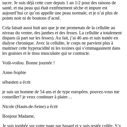
sucre. Je suis déjà cette cure depuis 1 an 1/2 pour des raisons de
santé, et ma peau qui était extrêmement sèche et impure est
aujourd’hui ce qu’on appelle une peau normale, et je n’ai plus de
points noir ni de boutons d’acné.
Cela faisait aussi huit ans que je me promenais de la cellulite au
niveau du ventre, des jambes et des fesses. La cellulite a totalement
disparu (à part sur les fesses). Au fait, j’ai 46 ans et suis traitée en
dialyse chronique. Avec la cellulite, le corps ne parvient plus à
maitriser cette hyperacidité ni les toxines qui s’emmagasinent dans
les graisses et le tissu musculaire qui se contracte.
Voili-voilou. Bonne journée !
Anne-Sophie
sébastien
a écrit
je suis un homme de 54 ans et de type européen. pouvez-vous me
conseiller? je veux continuer à plaire…
Nicole (Hauts-de-Seine)
a écrit
Bonjour Madame,
Je suis tombée sur votre page par hasard et y suis restée collée. S’y