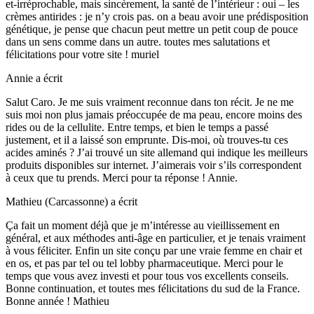
et-irréprochable, mais sincèrement, la santé de l’intérieur : oui – les
crèmes antirides : je n’y crois pas. on a beau avoir une prédisposition
génétique, je pense que chacun peut mettre un petit coup de pouce
dans un sens comme dans un autre. toutes mes salutations et
félicitations pour votre site ! muriel
Annie
a écrit
Salut Caro. Je me suis vraiment reconnue dans ton récit. Je ne me
suis moi non plus jamais préoccupée de ma peau, encore moins des
rides ou de la cellulite. Entre temps, et bien le temps a passé
justement, et il a laissé son emprunte. Dis-moi, où trouves-tu ces
acides aminés ? J’ai trouvé un site allemand qui indique les meilleurs
produits disponibles sur internet. J’aimerais voir s’ils correspondent
à ceux que tu prends. Merci pour ta réponse ! Annie.
Mathieu (Carcassonne)
a écrit
Ça fait un moment déjà que je m’intéresse au vieillissement en
général, et aux méthodes anti-âge en particulier, et je tenais vraiment
à vous féliciter. Enfin un site conçu par une vraie femme en chair et
en os, et pas par tel ou tel lobby pharmaceutique. Merci pour le
temps que vous avez investi et pour tous vos excellents conseils.
Bonne continuation, et toutes mes félicitations du sud de la France.
Bonne année ! Mathieu