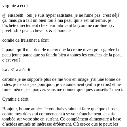
virginie
a écrit
@ élisabeth : oui je suis hyper satisfaite. je ne fume pas, c’est déjà
ça, mais ça a fait un bien fou à ma peau qui s’est raffermie. je
l’achète directement chez leur fabricant là (comme caroline ?) :
juvel-5.fr / peau, cheveux & silhouette
coralie de freissinet
a écrit
il parait qu’il ni a rien de mieux que la creme nivea pour garder la
peau jeune parce que sa fait du bien a toutes les couches de la peau.
c’est vrai?
isa / 31 a
a écrit
caroline je ne supporte plus de me voir en image. j’ai une tonne de
rides. je ne sais pas pourquoi, je vis sainement (enfin je crois) et ne
fume même pas. pouvez-vous me donner quelques conseils ? merci.
Cynthia
a écrit
Bonjour, bonne année. Je voudrais vraiment faire quelque chose
contre mes rides qui commencent à se voir franchement, et suis
tombée sur votre site en surfant. Ce complément alimentaire à base
d’acides aminés m’intéresse drôlement. Où est-ce que je peux les